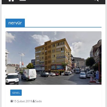
nervür
GENEL
15 Şubat 2019
Sado