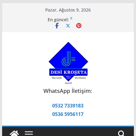
Skip
Pazar, Ağustos 9, 2026
to
x
En güncel:
content
x
x
x
x
WhatsApp İletişim:
0532 7339183
0536 5956117