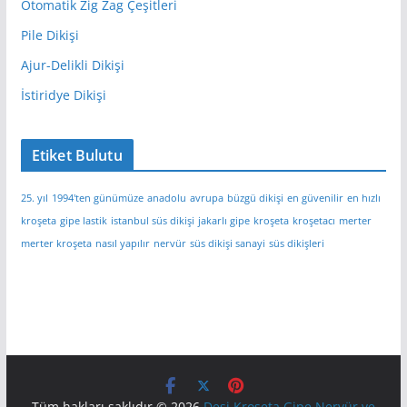
Otomatik Zig Zag Çeşitleri
Pile Dikişi
Ajur-Delikli Dikişi
İstiridye Dikişi
Etiket Bulutu
25. yıl
1994'ten günümüze
anadolu
avrupa
büzgü dikişi
en güvenilir
en hızlı
kroşeta
gipe lastik
istanbul süs dikişi
jakarlı gipe
kroşeta
kroşetacı
merter
merter kroşeta
nasıl yapılır
nervür
süs dikişi sanayi
süs dikişleri
Tüm hakları saklıdır © 2026
Desi Kroşeta Gipe Nervür ve