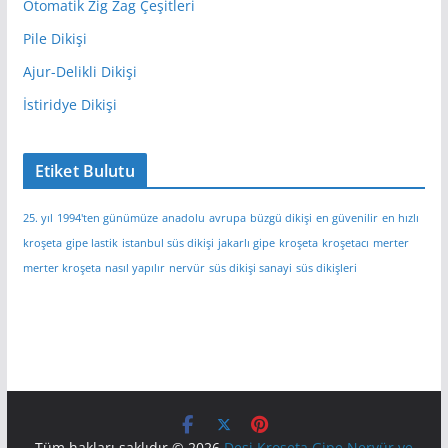
Otomatik Zig Zag Çeşitleri
Pile Dikişi
Ajur-Delikli Dikişi
İstiridye Dikişi
Etiket Bulutu
25. yıl
1994'ten günümüze
anadolu
avrupa
büzgü dikişi
en güvenilir
en hızlı
kroşeta
gipe lastik
istanbul süs dikişi
jakarlı gipe
kroşeta
kroşetacı
merter
merter kroşeta
nasıl yapılır
nervür
süs dikişi sanayi
süs dikişleri
Tüm hakları saklıdır © 2026
Desi Kroşeta Gipe Nervür ve