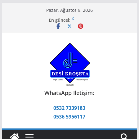
Skip
Pazar, Ağustos 9, 2026
to
x
En güncel:
content
x
x
x
x
WhatsApp İletişim:
0532 7339183
0536 5956117