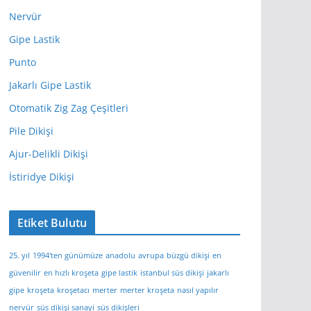
Nervür
Gipe Lastik
Punto
Jakarlı Gipe Lastik
Otomatik Zig Zag Çeşitleri
Pile Dikişi
Ajur-Delikli Dikişi
İstiridye Dikişi
Etiket Bulutu
25. yıl
1994'ten günümüze
anadolu
avrupa
büzgü dikişi
en
güvenilir
en hızlı kroşeta
gipe lastik
istanbul süs dikişi
jakarlı
gipe
kroşeta
kroşetacı
merter
merter kroşeta
nasıl yapılır
nervür
süs dikişi sanayi
süs dikişleri