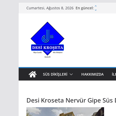
Skip
x
En güncel:
Cumartesi, Ağustos 8, 2026
x
to
x
content
x
x
SÜS DIKIŞLERI
HAKKIMIZDA
İL
Desi Kroseta Nervür Gipe Süs D